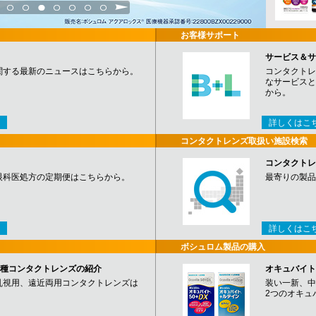
3
4
5
6
7
8
9
お客様サポート
サービス＆サ
関する最新のニュースはこちらから。
コンタクトレ
なサービスと
から。
詳しくはこ
コンタクトレンズ取扱い施設検索
コンタクトレ
眼科医処方の定期便はこちらから。
最寄りの製品
詳しくはこ
ボシュロム製品の購入
など各種コンタクトレンズの紹介
オキュバイト
乱視用、遠近両用コンタクトレンズは
装い一新、中
2つのオキュ