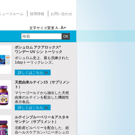
ニュースルーム
採用情報
お問い合わせ
A+
文字サイズ変更
A -
OK
®
ボシュロム アクアロックス
ワンデー UV シン トーリック
ボシュロム史上、最も洗練された
1dayトーリックレンズ。
詳しくはこちら
天然由来ルテイン15（サプリメン
ト）
マリーゴールドから抽出した天然
由来のルテインを配合した機能性
表示食品。
詳しくはこちら
ルテインブルーベリー＆アスタキ
サンチン（サプリメント）
北欧産ビルベリーを配合した、総
合ヘルスケアカンパニーボシュロ