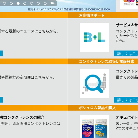
3
4
5
6
7
8
9
お客様サポート
サービス＆サ
関する最新のニュースはこちらから。
コンタクトレ
なサービスと
から。
詳しくはこ
コンタクトレンズ取扱い施設検索
コンタクトレ
眼科医処方の定期便はこちらから。
最寄りの製品
詳しくはこ
ボシュロム製品の購入
など各種コンタクトレンズの紹介
オキュバイト
乱視用、遠近両用コンタクトレンズは
装い一新、中
2つのオキュ