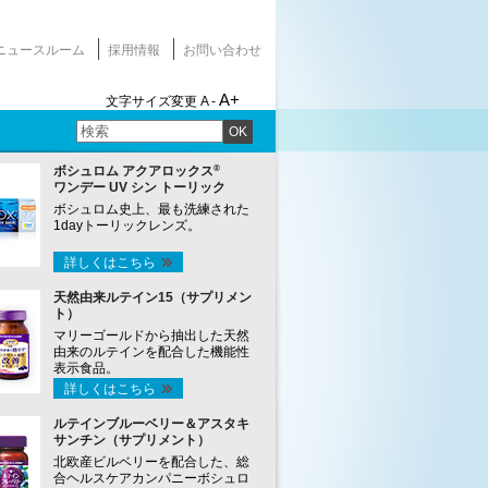
ニュースルーム
採用情報
お問い合わせ
A+
文字サイズ変更
A -
OK
®
ボシュロム アクアロックス
ワンデー UV シン トーリック
ボシュロム史上、最も洗練された
1dayトーリックレンズ。
詳しくはこちら
天然由来ルテイン15（サプリメン
ト）
マリーゴールドから抽出した天然
由来のルテインを配合した機能性
表示食品。
詳しくはこちら
ルテインブルーベリー＆アスタキ
サンチン（サプリメント）
北欧産ビルベリーを配合した、総
合ヘルスケアカンパニーボシュロ