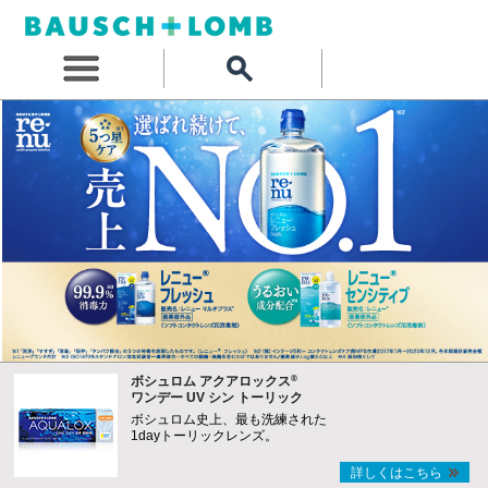
®
ボシュロム アクアロックス
ワンデー UV シン トーリック
ボシュロム史上、最も洗練された
1dayトーリックレンズ。
詳しくはこちら