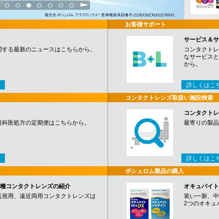
3
4
5
6
7
8
9
お客様サポート
サービス＆サ
関する最新のニュースはこちらから。
コンタクトレ
なサービスと
から。
詳しくはこ
コンタクトレンズ取扱い施設検索
コンタクトレ
眼科医処方の定期便はこちらから。
最寄りの製品
詳しくはこ
ボシュロム製品の購入
など各種コンタクトレンズの紹介
オキュバイト
乱視用、遠近両用コンタクトレンズは
装い一新、中
2つのオキュ