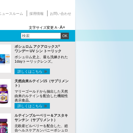
ニュースルーム
採用情報
お問い合わせ
A+
文字サイズ変更
A -
OK
®
ボシュロム アクアロックス
ワンデー UV シン トーリック
ボシュロム史上、最も洗練された
1dayトーリックレンズ。
詳しくはこちら
天然由来ルテイン15（サプリメン
ト）
マリーゴールドから抽出した天然
由来のルテインを配合した機能性
表示食品。
詳しくはこちら
ルテインブルーベリー＆アスタキ
サンチン（サプリメント）
北欧産ビルベリーを配合した、総
合ヘルスケアカンパニーボシュロ