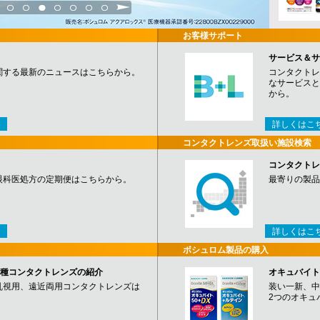
3
4
5
6
7
8
9
お客様サポート
サービス＆サ
関する最新のニュースはこちらから。
コンタクトレ
なサービスと
から。
詳しくはこ
コンタクトレンズ取扱い施設検索
コンタクトレ
眼科医処方の定期便はこちらから。
最寄りの製品
詳しくはこ
ボシュロム製品の購入
など各種コンタクトレンズの紹介
オキュバイト
乱視用、遠近両用コンタクトレンズは
装い一新、中
2つのオキュ