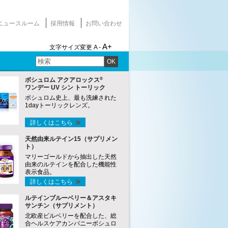
ニュースルーム
採用情報
お問い合わせ
A+
文字サイズ変更
A -
OK
®
ボシュロム アクアロックス
ワンデー UV シン トーリック
ボシュロム史上、最も洗練された
1dayトーリックレンズ。
詳しくはこちら
天然由来ルテイン15（サプリメン
ト）
マリーゴールドから抽出した天然
由来のルテインを配合した機能性
表示食品。
詳しくはこちら
ルテインブルーベリー＆アスタキ
サンチン（サプリメント）
北欧産ビルベリーを配合した、総
合ヘルスケアカンパニーボシュロ