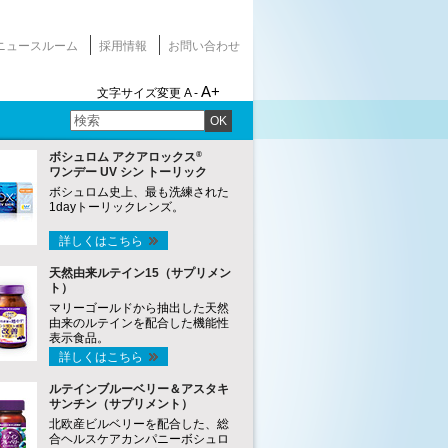
ニュースルーム
採用情報
お問い合わせ
A+
文字サイズ変更
A -
OK
®
ボシュロム アクアロックス
ワンデー UV シン トーリック
ボシュロム史上、最も洗練された
1dayトーリックレンズ。
詳しくはこちら
天然由来ルテイン15（サプリメン
ト）
マリーゴールドから抽出した天然
由来のルテインを配合した機能性
表示食品。
詳しくはこちら
ルテインブルーベリー＆アスタキ
サンチン（サプリメント）
北欧産ビルベリーを配合した、総
合ヘルスケアカンパニーボシュロ