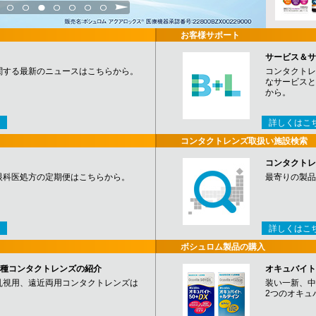
3
4
5
6
7
8
9
お客様サポート
サービス＆サ
関する最新のニュースはこちらから。
コンタクトレ
なサービスと
から。
詳しくはこ
コンタクトレンズ取扱い施設検索
コンタクトレ
眼科医処方の定期便はこちらから。
最寄りの製品
詳しくはこ
ボシュロム製品の購入
など各種コンタクトレンズの紹介
オキュバイト
乱視用、遠近両用コンタクトレンズは
装い一新、中
2つのオキュ