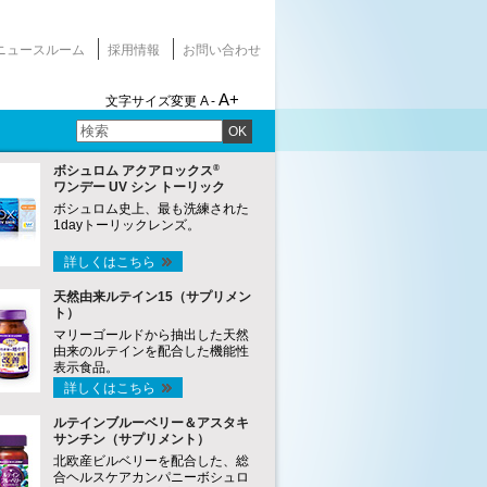
ニュースルーム
採用情報
お問い合わせ
A+
文字サイズ変更
A -
OK
®
ボシュロム アクアロックス
ワンデー UV シン トーリック
ボシュロム史上、最も洗練された
1dayトーリックレンズ。
詳しくはこちら
天然由来ルテイン15（サプリメン
ト）
マリーゴールドから抽出した天然
由来のルテインを配合した機能性
表示食品。
詳しくはこちら
ルテインブルーベリー＆アスタキ
サンチン（サプリメント）
北欧産ビルベリーを配合した、総
合ヘルスケアカンパニーボシュロ