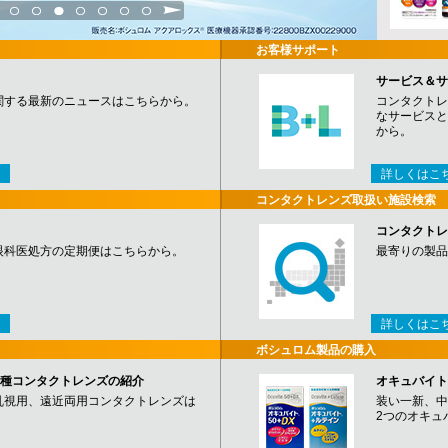
3
4
5
6
7
8
9
お客様サポート
サービス＆サ
関する最新のニュースはこちらから。
コンタクトレ
なサービスと
から。
詳しくはこ
コンタクトレンズ取扱い施設検索
コンタクトレ
眼科医処方の定期便はこちらから。
最寄りの製品
詳しくはこ
ボシュロム製品の購入
など各種コンタクトレンズの紹介
オキュバイト
乱視用、遠近両用コンタクトレンズは
装い一新、中
2つのオキュ