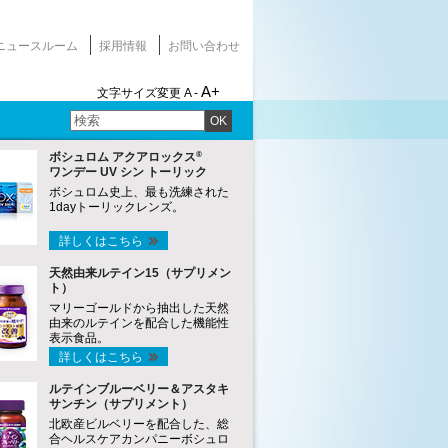
ニュースルーム
採用情報
お問い合わせ
A+
文字サイズ変更
A -
OK
®
ボシュロム アクアロックス
ワンデー UV シン トーリック
ボシュロム史上、最も洗練された
1dayトーリックレンズ。
詳しくはこちら
天然由来ルテイン15（サプリメン
ト）
マリーゴールドから抽出した天然
由来のルテインを配合した機能性
表示食品。
詳しくはこちら
ルテインブルーベリー＆アスタキ
サンチン（サプリメント）
北欧産ビルベリーを配合した、総
合ヘルスケアカンパニーボシュロ