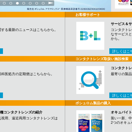
3
4
5
6
7
8
9
お客様サポート
サービス＆サ
関する最新のニュースはこちらから。
コンタクトレ
なサービスと
から。
詳しくはこ
コンタクトレンズ取扱い施設検索
コンタクトレ
眼科医処方の定期便はこちらから。
最寄りの製品
詳しくはこ
ボシュロム製品の購入
など各種コンタクトレンズの紹介
オキュバイト
乱視用、遠近両用コンタクトレンズは
装い一新、中
2つのオキュ