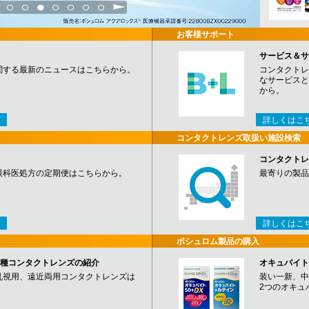
3
4
5
6
7
8
9
お客様サポート
サービス＆サ
関する最新のニュースはこちらから。
コンタクトレ
なサービスと
から。
詳しくはこ
コンタクトレンズ取扱い施設検索
コンタクトレ
眼科医処方の定期便はこちらから。
最寄りの製品
詳しくはこ
ボシュロム製品の購入
など各種コンタクトレンズの紹介
オキュバイト
乱視用、遠近両用コンタクトレンズは
装い一新、中
2つのオキュ