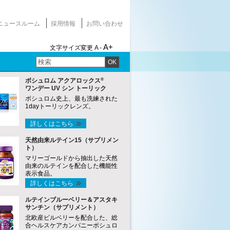
ニュースルーム
採用情報
お問い合わせ
A+
文字サイズ変更
A -
OK
®
ボシュロム アクアロックス
ワンデー UV シン トーリック
ボシュロム史上、最も洗練された
1dayトーリックレンズ。
詳しくはこちら
天然由来ルテイン15（サプリメン
ト）
マリーゴールドから抽出した天然
由来のルテインを配合した機能性
表示食品。
詳しくはこちら
ルテインブルーベリー＆アスタキ
サンチン（サプリメント）
北欧産ビルベリーを配合した、総
合ヘルスケアカンパニーボシュロ