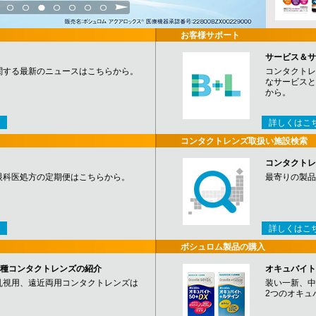
3
4
5
6
7
8
9
お客様サポート
サービス＆サ
関する最新のニュースはこちらから。
コンタクトレ
なサービスと
から。
詳しくはこ
コンタクトレンズ取扱い施設検索
コンタクトレ
眼科医処方の定期便はこちらから。
最寄りの製品
詳しくはこ
ボシュロム製品の購入
など各種コンタクトレンズの紹介
オキュバイト
乱視用、遠近両用コンタクトレンズは
装い一新、中
2つのオキュ