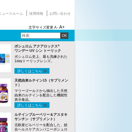
ニュースルーム
採用情報
お問い合わせ
A+
文字サイズ変更
A -
OK
®
ボシュロム アクアロックス
ワンデー UV シン トーリック
ボシュロム史上、最も洗練された
1dayトーリックレンズ。
詳しくはこちら
天然由来ルテイン15（サプリメン
ト）
マリーゴールドから抽出した天然
由来のルテインを配合した機能性
表示食品。
詳しくはこちら
ルテインブルーベリー＆アスタキ
サンチン（サプリメント）
北欧産ビルベリーを配合した、総
合ヘルスケアカンパニーボシュロ