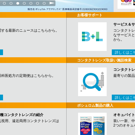
3
4
5
6
7
8
9
お客様サポート
サービス＆サ
関する最新のニュースはこちらから。
コンタクトレ
なサービスと
から。
詳しくはこ
コンタクトレンズ取扱い施設検索
コンタクトレ
眼科医処方の定期便はこちらから。
最寄りの製品
詳しくはこ
ボシュロム製品の購入
など各種コンタクトレンズの紹介
オキュバイト
乱視用、遠近両用コンタクトレンズは
装い一新、中
2つのオキュ