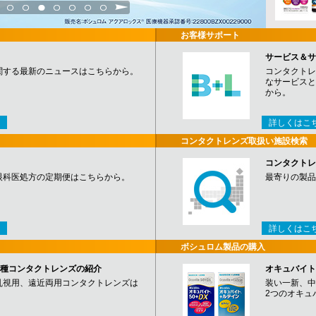
3
4
5
6
7
8
9
お客様サポート
サービス＆サ
関する最新のニュースはこちらから。
コンタクトレ
なサービスと
から。
詳しくはこ
コンタクトレンズ取扱い施設検索
コンタクトレ
眼科医処方の定期便はこちらから。
最寄りの製品
詳しくはこ
ボシュロム製品の購入
など各種コンタクトレンズの紹介
オキュバイト
乱視用、遠近両用コンタクトレンズは
装い一新、中
2つのオキュ