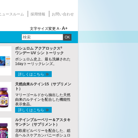
ニュースルーム
採用情報
お問い合わせ
A+
文字サイズ変更
A -
OK
®
ボシュロム アクアロックス
ワンデー UV シン トーリック
ボシュロム史上、最も洗練された
1dayトーリックレンズ。
詳しくはこちら
天然由来ルテイン15（サプリメン
ト）
マリーゴールドから抽出した天然
由来のルテインを配合した機能性
表示食品。
詳しくはこちら
ルテインブルーベリー＆アスタキ
サンチン（サプリメント）
北欧産ビルベリーを配合した、総
合ヘルスケアカンパニーボシュロ