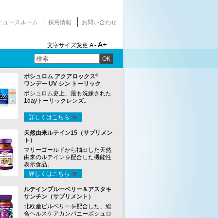
ニュースルーム
採用情報
お問い合わせ
A+
文字サイズ変更
A -
OK
®
ボシュロム アクアロックス
ワンデー UV シン トーリック
ボシュロム史上、最も洗練された
1dayトーリックレンズ。
詳しくはこちら
天然由来ルテイン15（サプリメン
ト）
マリーゴールドから抽出した天然
由来のルテインを配合した機能性
表示食品。
詳しくはこちら
ルテインブルーベリー＆アスタキ
サンチン（サプリメント）
北欧産ビルベリーを配合した、総
合ヘルスケアカンパニーボシュロ