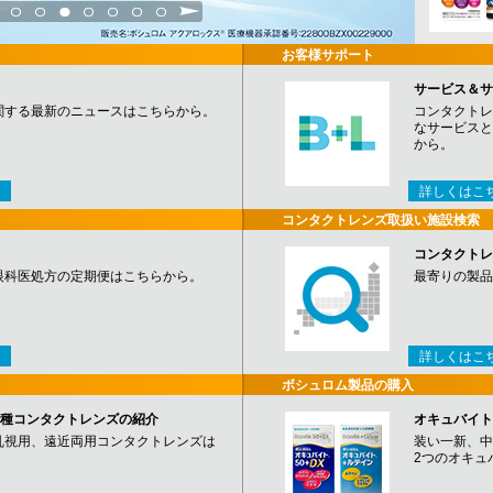
3
4
5
6
7
8
9
お客様サポート
サービス＆サ
関する最新のニュースはこちらから。
コンタクトレ
なサービスと
から。
詳しくはこ
コンタクトレンズ取扱い施設検索
コンタクトレ
眼科医処方の定期便はこちらから。
最寄りの製品
詳しくはこ
ボシュロム製品の購入
など各種コンタクトレンズの紹介
オキュバイト
乱視用、遠近両用コンタクトレンズは
装い一新、中
2つのオキュ