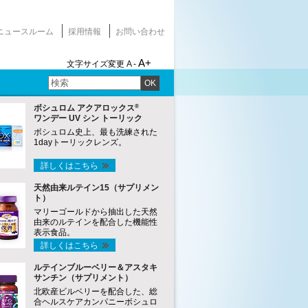
ニュースルーム
採用情報
お問い合わせ
A+
文字サイズ変更
A -
OK
®
ボシュロム アクアロックス
ワンデー UV シン トーリック
ボシュロム史上、最も洗練された
1dayトーリックレンズ。
詳しくはこちら
天然由来ルテイン15（サプリメン
ト）
マリーゴールドから抽出した天然
由来のルテインを配合した機能性
表示食品。
詳しくはこちら
ルテインブルーベリー＆アスタキ
サンチン（サプリメント）
北欧産ビルベリーを配合した、総
合ヘルスケアカンパニーボシュロ