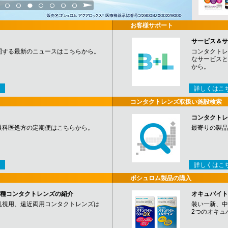
3
4
5
6
7
8
9
お客様サポート
サービス＆サ
関する最新のニュースはこちらから。
コンタクトレ
なサービスと
から。
詳しくはこ
コンタクトレンズ取扱い施設検索
コンタクトレ
眼科医処方の定期便はこちらから。
最寄りの製品
詳しくはこ
ボシュロム製品の購入
など各種コンタクトレンズの紹介
オキュバイト
乱視用、遠近両用コンタクトレンズは
装い一新、中
2つのオキュ