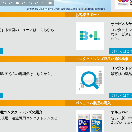
3
4
5
6
7
8
9
お客様サポート
サービス＆サ
関する最新のニュースはこちらから。
コンタクトレ
なサービスと
から。
詳しくはこ
コンタクトレンズ取扱い施設検索
コンタクトレ
眼科医処方の定期便はこちらから。
最寄りの製品
詳しくはこ
ボシュロム製品の購入
など各種コンタクトレンズの紹介
オキュバイト
乱視用、遠近両用コンタクトレンズは
装い一新、中
2つのオキュ