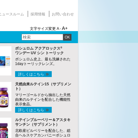
ニュースルーム
採用情報
お問い合わせ
A+
文字サイズ変更
A -
OK
®
ボシュロム アクアロックス
ワンデー UV シン トーリック
ボシュロム史上、最も洗練された
1dayトーリックレンズ。
詳しくはこちら
天然由来ルテイン15（サプリメン
ト）
マリーゴールドから抽出した天然
由来のルテインを配合した機能性
表示食品。
詳しくはこちら
ルテインブルーベリー＆アスタキ
サンチン（サプリメント）
北欧産ビルベリーを配合した、総
合ヘルスケアカンパニーボシュロ