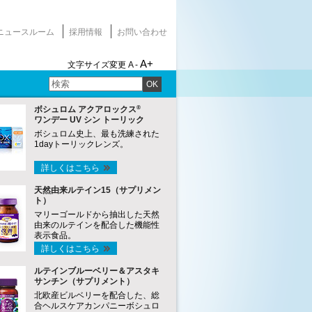
ニュースルーム
採用情報
お問い合わせ
A+
文字サイズ変更
A -
OK
®
ボシュロム アクアロックス
ワンデー UV シン トーリック
ボシュロム史上、最も洗練された
1dayトーリックレンズ。
詳しくはこちら
天然由来ルテイン15（サプリメン
ト）
マリーゴールドから抽出した天然
由来のルテインを配合した機能性
表示食品。
詳しくはこちら
ルテインブルーベリー＆アスタキ
サンチン（サプリメント）
北欧産ビルベリーを配合した、総
合ヘルスケアカンパニーボシュロ