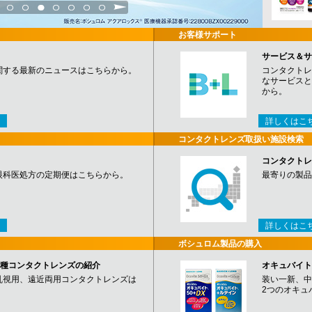
3
4
5
6
7
8
9
お客様サポート
サービス＆サ
関する最新のニュースはこちらから。
コンタクトレ
なサービスと
から。
詳しくはこ
コンタクトレンズ取扱い施設検索
コンタクトレ
眼科医処方の定期便はこちらから。
最寄りの製品
詳しくはこ
ボシュロム製品の購入
など各種コンタクトレンズの紹介
オキュバイト
乱視用、遠近両用コンタクトレンズは
装い一新、中
2つのオキュ