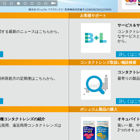
3
4
5
6
7
8
9
お客様サポート
サービス＆サ
関する最新のニュースはこちらから。
コンタクトレ
なサービスと
から。
詳しくはこ
コンタクトレンズ取扱い施設検索
コンタクトレ
眼科医処方の定期便はこちらから。
最寄りの製品
詳しくはこ
ボシュロム製品の購入
など各種コンタクトレンズの紹介
オキュバイト
乱視用、遠近両用コンタクトレンズは
装い一新、中
2つのオキュ