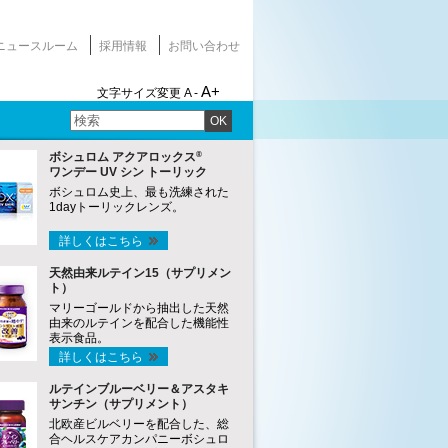
ニュースルーム
採用情報
お問い合わせ
A+
文字サイズ変更
A -
OK
®
ボシュロム アクアロックス
ワンデー UV シン トーリック
ボシュロム史上、最も洗練された
1dayトーリックレンズ。
詳しくはこちら
天然由来ルテイン15（サプリメン
ト）
マリーゴールドから抽出した天然
由来のルテインを配合した機能性
表示食品。
詳しくはこちら
ルテインブルーベリー＆アスタキ
サンチン（サプリメント）
北欧産ビルベリーを配合した、総
合ヘルスケアカンパニーボシュロ