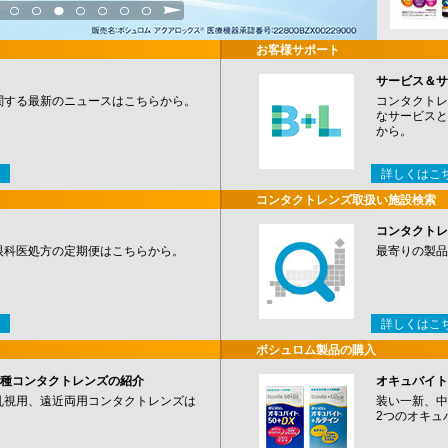
3
4
5
6
7
8
9
お客様サポート
サービス＆サ
関する最新のニュースはこちらから。
コンタクトレ
なサービスと
から。
詳しくはこ
コンタクトレンズ取扱い施設検索
コンタクトレ
眼科医処方の定期便はこちらから。
最寄りの製品
詳しくはこ
ボシュロム製品の購入
など各種コンタクトレンズの紹介
オキュバイト
乱視用、遠近両用コンタクトレンズは
装い一新、中
2つのオキュ