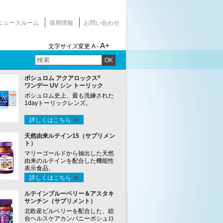
ニュースルーム
採用情報
お問い合わせ
A+
文字サイズ変更
A -
OK
®
ボシュロム アクアロックス
ワンデー UV シン トーリック
ボシュロム史上、最も洗練された
1dayトーリックレンズ。
詳しくはこちら
天然由来ルテイン15（サプリメン
ト）
マリーゴールドから抽出した天然
由来のルテインを配合した機能性
表示食品。
詳しくはこちら
ルテインブルーベリー＆アスタキ
サンチン（サプリメント）
北欧産ビルベリーを配合した、総
合ヘルスケアカンパニーボシュロ