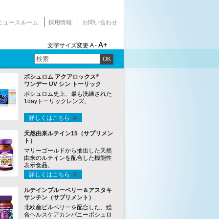
ニュースルーム
採用情報
お問い合わせ
A+
文字サイズ変更
A -
OK
®
ボシュロム アクアロックス
ワンデー UV シン トーリック
ボシュロム史上、最も洗練された
1dayトーリックレンズ。
詳しくはこちら
天然由来ルテイン15（サプリメン
ト）
マリーゴールドから抽出した天然
由来のルテインを配合した機能性
表示食品。
詳しくはこちら
ルテインブルーベリー＆アスタキ
サンチン（サプリメント）
北欧産ビルベリーを配合した、総
合ヘルスケアカンパニーボシュロ