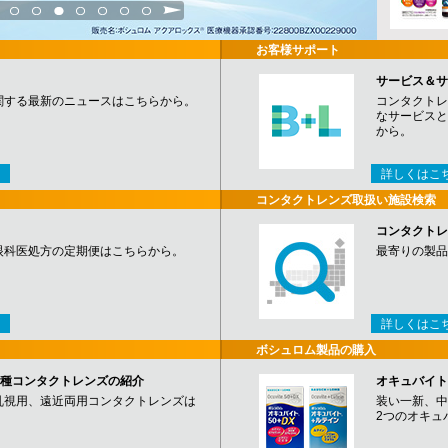
3
4
5
6
7
8
9
お客様サポート
サービス＆サ
関する最新のニュースはこちらから。
コンタクトレ
なサービスと
から。
詳しくはこ
コンタクトレンズ取扱い施設検索
コンタクトレ
眼科医処方の定期便はこちらから。
最寄りの製品
詳しくはこ
ボシュロム製品の購入
など各種コンタクトレンズの紹介
オキュバイト
乱視用、遠近両用コンタクトレンズは
装い一新、中
2つのオキュ