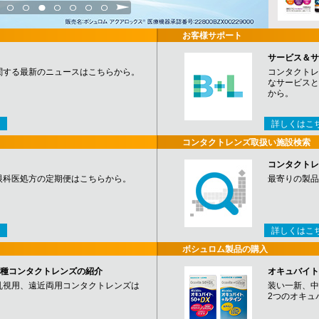
3
4
5
6
7
8
9
お客様サポート
サービス＆サ
関する最新のニュースはこちらから。
コンタクトレ
なサービスと
から。
詳しくはこ
コンタクトレンズ取扱い施設検索
コンタクトレ
眼科医処方の定期便はこちらから。
最寄りの製品
詳しくはこ
ボシュロム製品の購入
など各種コンタクトレンズの紹介
オキュバイト
乱視用、遠近両用コンタクトレンズは
装い一新、中
2つのオキュ