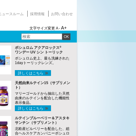
ニュースルーム
採用情報
お問い合わせ
A+
文字サイズ変更
A -
OK
®
ボシュロム アクアロックス
ワンデー UV シン トーリック
ボシュロム史上、最も洗練された
1dayトーリックレンズ。
詳しくはこちら
天然由来ルテイン15（サプリメン
ト）
マリーゴールドから抽出した天然
由来のルテインを配合した機能性
表示食品。
詳しくはこちら
ルテインブルーベリー＆アスタキ
サンチン（サプリメント）
北欧産ビルベリーを配合した、総
合ヘルスケアカンパニーボシュロ