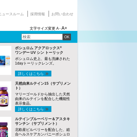
ニュースルーム
採用情報
お問い合わせ
A+
文字サイズ変更
A -
OK
®
ボシュロム アクアロックス
ワンデー UV シン トーリック
ボシュロム史上、最も洗練された
1dayトーリックレンズ。
詳しくはこちら
天然由来ルテイン15（サプリメン
ト）
マリーゴールドから抽出した天然
由来のルテインを配合した機能性
表示食品。
詳しくはこちら
ルテインブルーベリー＆アスタキ
サンチン（サプリメント）
北欧産ビルベリーを配合した、総
合ヘルスケアカンパニーボシュロ