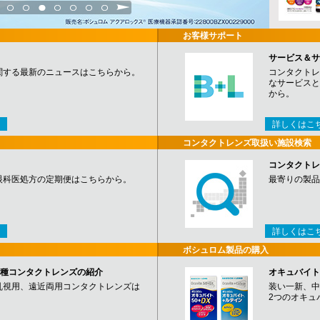
3
4
5
6
7
8
9
お客様サポート
サービス＆サ
関する最新のニュースはこちらから。
コンタクトレ
なサービスと
から。
詳しくはこ
コンタクトレンズ取扱い施設検索
コンタクトレ
眼科医処方の定期便はこちらから。
最寄りの製品
詳しくはこ
ボシュロム製品の購入
など各種コンタクトレンズの紹介
オキュバイト
乱視用、遠近両用コンタクトレンズは
装い一新、中
2つのオキュ