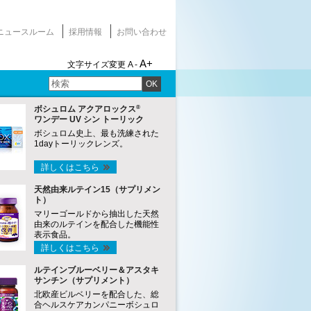
ニュースルーム
採用情報
お問い合わせ
A+
文字サイズ変更
A -
OK
®
ボシュロム アクアロックス
ワンデー UV シン トーリック
ボシュロム史上、最も洗練された
1dayトーリックレンズ。
詳しくはこちら
天然由来ルテイン15（サプリメン
ト）
マリーゴールドから抽出した天然
由来のルテインを配合した機能性
表示食品。
詳しくはこちら
ルテインブルーベリー＆アスタキ
サンチン（サプリメント）
北欧産ビルベリーを配合した、総
合ヘルスケアカンパニーボシュロ