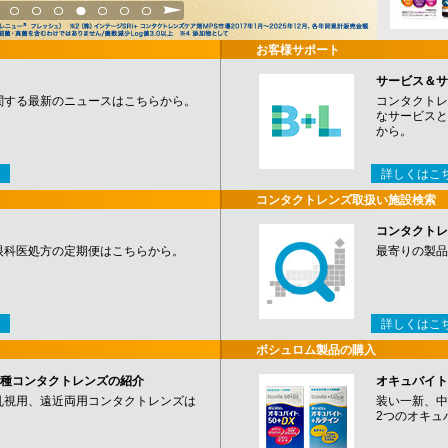
3
4
5
6
7
8
9
お客様サポート
サービス＆サ
関する最新のニュースはこちらから。
コンタクトレ
なサービスと
から。
詳しくはこ
コンタクトレンズ取扱い施設検索
コンタクトレ
眼科医処方の定期便はこちらから。
最寄りの製品
詳しくはこ
ボシュロム製品の購入
など各種コンタクトレンズの紹介
オキュバイト
乱視用、遠近両用コンタクトレンズは
装い一新、中
2つのオキュ