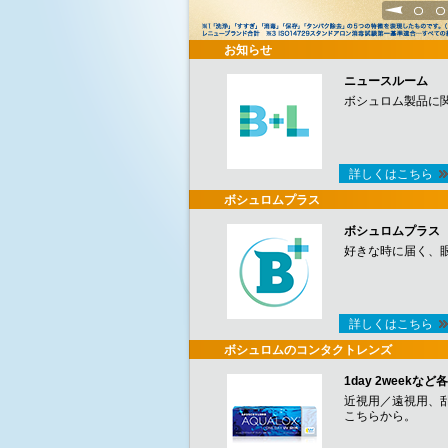
1
2
お知らせ
ニュースルーム
ボシュロム製品に
詳しくはこちら
ボシュロムプラス
ボシュロムプラス
好きな時に届く、
詳しくはこちら
ボシュロムのコンタクトレンズ
1day 2week
近視用／遠視用、
こちらから。