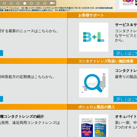
3
4
5
6
7
8
9
お客様サポート
サービス＆サ
関する最新のニュースはこちらから。
コンタクトレ
なサービスと
から。
詳しくはこ
コンタクトレンズ取扱い施設検索
コンタクトレ
眼科医処方の定期便はこちらから。
最寄りの製品
詳しくはこ
ボシュロム製品の購入
など各種コンタクトレンズの紹介
オキュバイト
乱視用、遠近両用コンタクトレンズは
装い一新、中
2つのオキュ