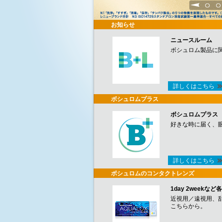
1
2
お知らせ
ニュースルーム
ボシュロム製品に
詳しくはこちら
ボシュロムプラス
ボシュロムプラス
好きな時に届く、
詳しくはこちら
ボシュロムのコンタクトレンズ
1day 2week
近視用／遠視用、
こちらから。