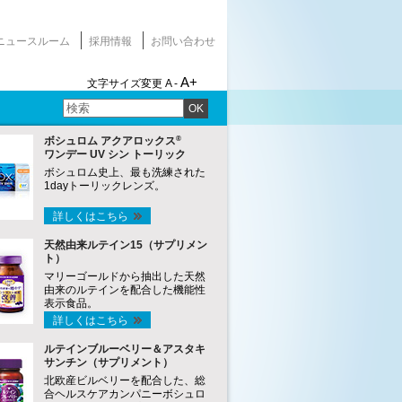
ニュースルーム
採用情報
お問い合わせ
A+
文字サイズ変更
A -
OK
®
ボシュロム アクアロックス
ワンデー UV シン トーリック
ボシュロム史上、最も洗練された
1dayトーリックレンズ。
詳しくはこちら
天然由来ルテイン15（サプリメン
ト）
マリーゴールドから抽出した天然
由来のルテインを配合した機能性
表示食品。
詳しくはこちら
ルテインブルーベリー＆アスタキ
サンチン（サプリメント）
北欧産ビルベリーを配合した、総
合ヘルスケアカンパニーボシュロ