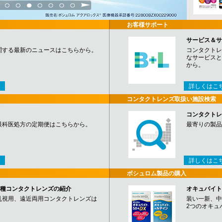
3
4
5
6
7
8
9
お客様サポート
サービス＆サ
関する最新のニュースはこちらから。
コンタクトレ
なサービスと
から。
詳しくはこ
コンタクトレンズ取扱い施設検索
コンタクトレ
眼科医処方の定期便はこちらから。
最寄りの製品
詳しくはこ
ボシュロム製品の購入
など各種コンタクトレンズの紹介
オキュバイト
乱視用、遠近両用コンタクトレンズは
装い一新、中
2つのオキュ