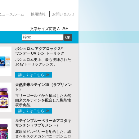
ニュースルーム
採用情報
お問い合わせ
A+
文字サイズ変更
A -
OK
®
ボシュロム アクアロックス
ワンデー UV シン トーリック
ボシュロム史上、最も洗練された
1dayトーリックレンズ。
詳しくはこちら
天然由来ルテイン15（サプリメン
ト）
マリーゴールドから抽出した天然
由来のルテインを配合した機能性
表示食品。
詳しくはこちら
ルテインブルーベリー＆アスタキ
サンチン（サプリメント）
北欧産ビルベリーを配合した、総
合ヘルスケアカンパニーボシュロ