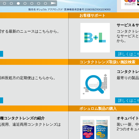
3
4
5
6
7
8
9
お客様サポート
サービス＆サ
関する最新のニュースはこちらから。
コンタクトレ
なサービスと
から。
詳しくはこ
コンタクトレンズ取扱い施設検索
コンタクトレ
眼科医処方の定期便はこちらから。
最寄りの製品
詳しくはこ
ボシュロム製品の購入
など各種コンタクトレンズの紹介
オキュバイト
乱視用、遠近両用コンタクトレンズは
装い一新、中
2つのオキュ