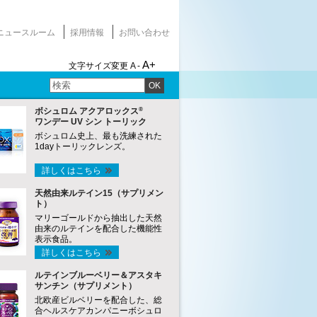
ニュースルーム
採用情報
お問い合わせ
A+
文字サイズ変更
A -
OK
®
ボシュロム アクアロックス
ワンデー UV シン トーリック
ボシュロム史上、最も洗練された
1dayトーリックレンズ。
詳しくはこちら
天然由来ルテイン15（サプリメン
ト）
マリーゴールドから抽出した天然
由来のルテインを配合した機能性
表示食品。
詳しくはこちら
ルテインブルーベリー＆アスタキ
サンチン（サプリメント）
北欧産ビルベリーを配合した、総
合ヘルスケアカンパニーボシュロ