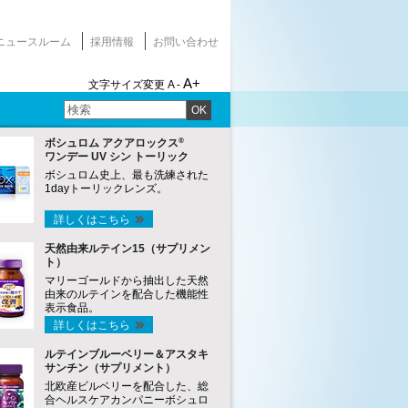
ニュースルーム
採用情報
お問い合わせ
A+
文字サイズ変更
A -
OK
®
ボシュロム アクアロックス
ワンデー UV シン トーリック
ボシュロム史上、最も洗練された
1dayトーリックレンズ。
詳しくはこちら
天然由来ルテイン15（サプリメン
ト）
マリーゴールドから抽出した天然
由来のルテインを配合した機能性
表示食品。
詳しくはこちら
ルテインブルーベリー＆アスタキ
サンチン（サプリメント）
北欧産ビルベリーを配合した、総
合ヘルスケアカンパニーボシュロ