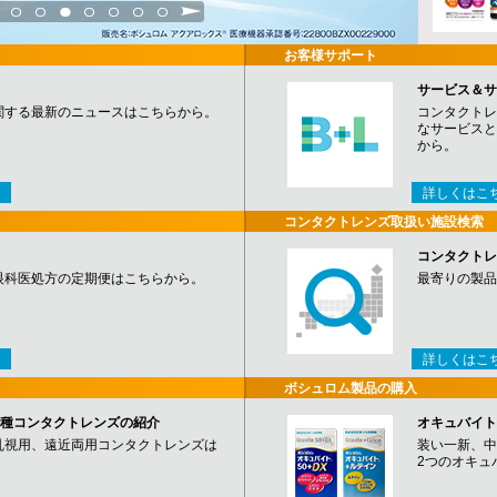
3
4
5
6
7
8
9
お客様サポート
サービス＆サ
関する最新のニュースはこちらから。
コンタクトレ
なサービスと
から。
詳しくはこ
コンタクトレンズ取扱い施設検索
コンタクトレ
眼科医処方の定期便はこちらから。
最寄りの製品
詳しくはこ
ボシュロム製品の購入
など各種コンタクトレンズの紹介
オキュバイト
乱視用、遠近両用コンタクトレンズは
装い一新、中
2つのオキュ