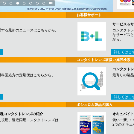
3
4
5
6
7
8
9
お客様サポート
サービス＆サ
関する最新のニュースはこちらから。
コンタクトレ
なサービスと
から。
詳しくはこ
コンタクトレンズ取扱い施設検索
コンタクトレ
眼科医処方の定期便はこちらから。
最寄りの製品
詳しくはこ
ボシュロム製品の購入
など各種コンタクトレンズの紹介
オキュバイト
乱視用、遠近両用コンタクトレンズは
装い一新、中
2つのオキュ