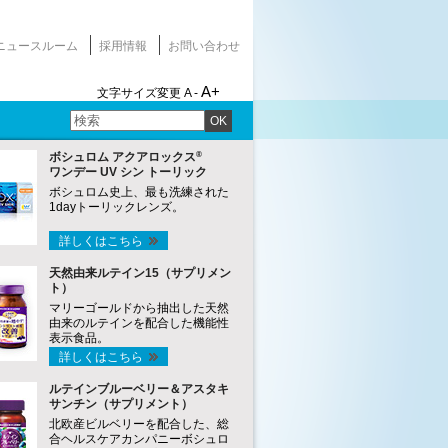
ニュースルーム
採用情報
お問い合わせ
A+
文字サイズ変更
A -
OK
®
ボシュロム アクアロックス
ワンデー UV シン トーリック
ボシュロム史上、最も洗練された
1dayトーリックレンズ。
詳しくはこちら
天然由来ルテイン15（サプリメン
ト）
マリーゴールドから抽出した天然
由来のルテインを配合した機能性
表示食品。
詳しくはこちら
ルテインブルーベリー＆アスタキ
サンチン（サプリメント）
北欧産ビルベリーを配合した、総
合ヘルスケアカンパニーボシュロ