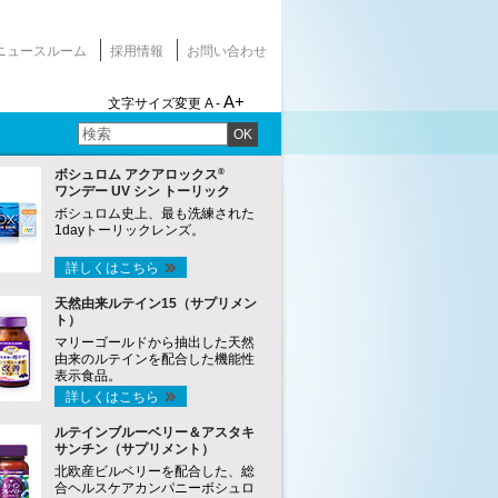
ニュースルーム
採用情報
お問い合わせ
A+
文字サイズ変更
A -
OK
®
ボシュロム アクアロックス
ワンデー UV シン トーリック
ボシュロム史上、最も洗練された
1dayトーリックレンズ。
詳しくはこちら
天然由来ルテイン15（サプリメン
ト）
マリーゴールドから抽出した天然
由来のルテインを配合した機能性
表示食品。
詳しくはこちら
ルテインブルーベリー＆アスタキ
サンチン（サプリメント）
北欧産ビルベリーを配合した、総
合ヘルスケアカンパニーボシュロ