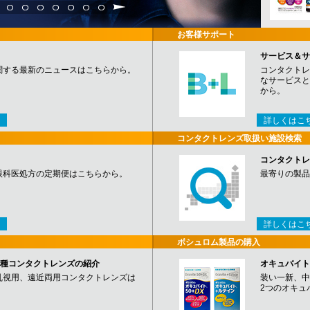
3
4
5
6
7
8
9
お客様サポート
サービス＆サ
関する最新のニュースはこちらから。
コンタクトレ
なサービスと
から。
詳しくはこ
コンタクトレンズ取扱い施設検索
コンタクトレ
眼科医処方の定期便はこちらから。
最寄りの製品
詳しくはこ
ボシュロム製品の購入
など各種コンタクトレンズの紹介
オキュバイト
乱視用、遠近両用コンタクトレンズは
装い一新、中
2つのオキュ