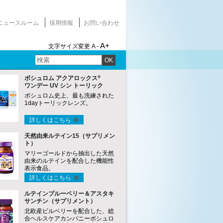
ニュースルーム
採用情報
お問い合わせ
A+
文字サイズ変更
A -
OK
®
ボシュロム アクアロックス
ワンデー UV シン トーリック
ボシュロム史上、最も洗練された
1dayトーリックレンズ。
詳しくはこちら
天然由来ルテイン15（サプリメン
ト）
マリーゴールドから抽出した天然
由来のルテインを配合した機能性
表示食品。
詳しくはこちら
ルテインブルーベリー＆アスタキ
サンチン（サプリメント）
北欧産ビルベリーを配合した、総
合ヘルスケアカンパニーボシュロ