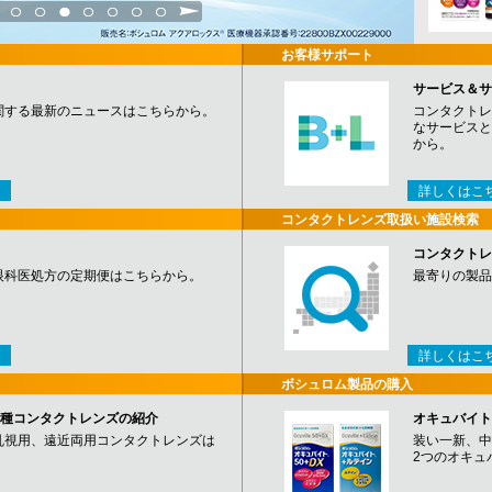
3
4
5
6
7
8
9
お客様サポート
サービス＆サ
関する最新のニュースはこちらから。
コンタクトレ
なサービスと
から。
詳しくはこ
コンタクトレンズ取扱い施設検索
コンタクトレ
眼科医処方の定期便はこちらから。
最寄りの製品
詳しくはこ
ボシュロム製品の購入
など各種コンタクトレンズの紹介
オキュバイト
乱視用、遠近両用コンタクトレンズは
装い一新、中
2つのオキュ