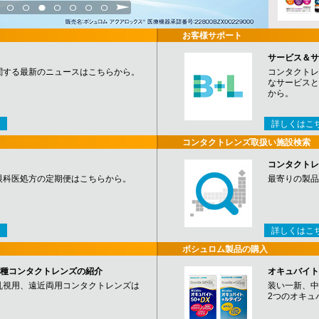
3
4
5
6
7
8
9
お客様サポート
サービス＆サ
関する最新のニュースはこちらから。
コンタクトレ
なサービスと
から。
詳しくはこ
コンタクトレンズ取扱い施設検索
コンタクトレ
眼科医処方の定期便はこちらから。
最寄りの製品
詳しくはこ
ボシュロム製品の購入
など各種コンタクトレンズの紹介
オキュバイト
乱視用、遠近両用コンタクトレンズは
装い一新、中
2つのオキュ