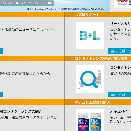
3
4
5
6
7
8
9
お客様サポート
サービス＆サ
関する最新のニュースはこちらから。
コンタクトレ
なサービスと
から。
詳しくはこ
コンタクトレンズ取扱い施設検索
コンタクトレ
眼科医処方の定期便はこちらから。
最寄りの製品
詳しくはこ
ボシュロム製品の購入
など各種コンタクトレンズの紹介
オキュバイト
乱視用、遠近両用コンタクトレンズは
装い一新、中
2つのオキュ