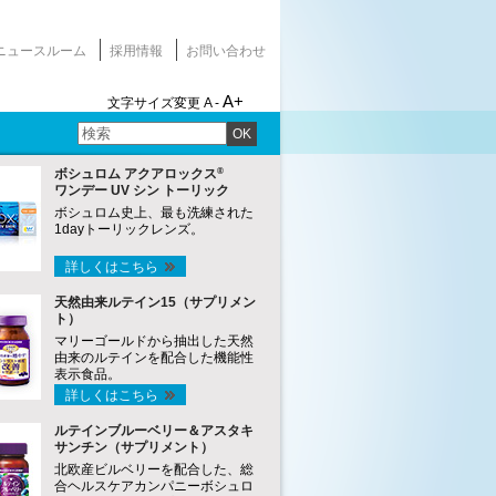
ニュースルーム
採用情報
お問い合わせ
A+
文字サイズ変更
A -
OK
®
ボシュロム アクアロックス
ワンデー UV シン トーリック
ボシュロム史上、最も洗練された
1dayトーリックレンズ。
詳しくはこちら
天然由来ルテイン15（サプリメン
ト）
マリーゴールドから抽出した天然
由来のルテインを配合した機能性
表示食品。
詳しくはこちら
ルテインブルーベリー＆アスタキ
サンチン（サプリメント）
北欧産ビルベリーを配合した、総
合ヘルスケアカンパニーボシュロ