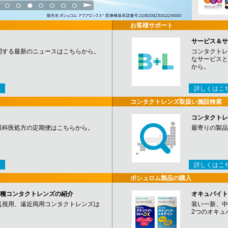
3
4
5
6
7
8
9
お客様サポート
サービス＆サ
関する最新のニュースはこちらから。
コンタクトレ
なサービスと
から。
詳しくはこ
コンタクトレンズ取扱い施設検索
コンタクトレ
眼科医処方の定期便はこちらから。
最寄りの製品
詳しくはこ
ボシュロム製品の購入
など各種コンタクトレンズの紹介
オキュバイト
乱視用、遠近両用コンタクトレンズは
装い一新、中
2つのオキュ