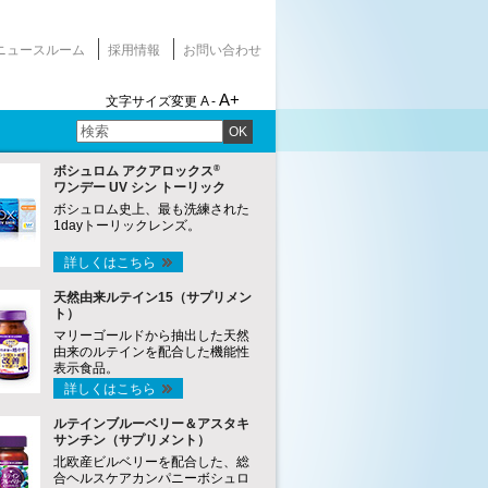
ニュースルーム
採用情報
お問い合わせ
A+
文字サイズ変更
A -
OK
®
ボシュロム アクアロックス
ワンデー UV シン トーリック
ボシュロム史上、最も洗練された
1dayトーリックレンズ。
詳しくはこちら
天然由来ルテイン15（サプリメン
ト）
マリーゴールドから抽出した天然
由来のルテインを配合した機能性
表示食品。
詳しくはこちら
ルテインブルーベリー＆アスタキ
サンチン（サプリメント）
北欧産ビルベリーを配合した、総
合ヘルスケアカンパニーボシュロ