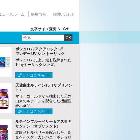
ニュースルーム
採用情報
お問い合わせ
A+
文字サイズ変更
A -
OK
®
ボシュロム アクアロックス
ワンデー UV シン トーリック
ボシュロム史上、最も洗練された
1dayトーリックレンズ。
詳しくはこちら
天然由来ルテイン15（サプリメン
ト）
マリーゴールドから抽出した天然
由来のルテインを配合した機能性
表示食品。
詳しくはこちら
ルテインブルーベリー＆アスタキ
サンチン（サプリメント）
北欧産ビルベリーを配合した、総
合ヘルスケアカンパニーボシュロ