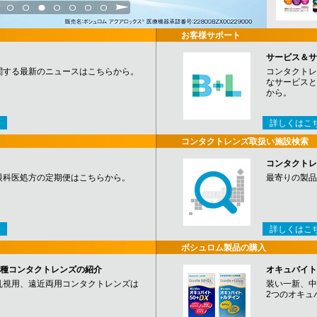
3
4
5
6
7
8
9
お客様サポート
サービス＆サ
関する最新のニュースはこちらから。
コンタクトレ
なサービスと
から。
詳しくはこ
コンタクトレンズ取扱い施設検索
コンタクトレ
眼科医処方の定期便はこちらから。
最寄りの製品
詳しくはこ
ボシュロム製品の購入
など各種コンタクトレンズの紹介
オキュバイト
乱視用、遠近両用コンタクトレンズは
装い一新、中
2つのオキュ