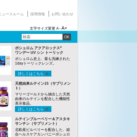
ニュースルーム
採用情報
お問い合わせ
A+
文字サイズ変更
A -
OK
®
ボシュロム アクアロックス
ワンデー UV シン トーリック
ボシュロム史上、最も洗練された
1dayトーリックレンズ。
詳しくはこちら
天然由来ルテイン15（サプリメン
ト）
マリーゴールドから抽出した天然
由来のルテインを配合した機能性
表示食品。
詳しくはこちら
ルテインブルーベリー＆アスタキ
サンチン（サプリメント）
北欧産ビルベリーを配合した、総
合ヘルスケアカンパニーボシュロ