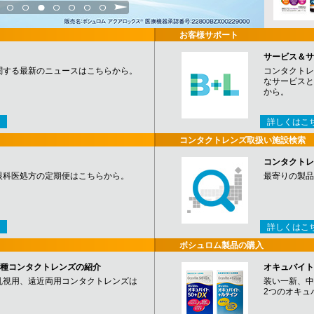
3
4
5
6
7
8
9
お客様サポート
サービス＆サ
関する最新のニュースはこちらから。
コンタクトレ
なサービスと
から。
詳しくはこ
コンタクトレンズ取扱い施設検索
コンタクトレ
眼科医処方の定期便はこちらから。
最寄りの製品
詳しくはこ
ボシュロム製品の購入
など各種コンタクトレンズの紹介
オキュバイト
乱視用、遠近両用コンタクトレンズは
装い一新、中
2つのオキュ