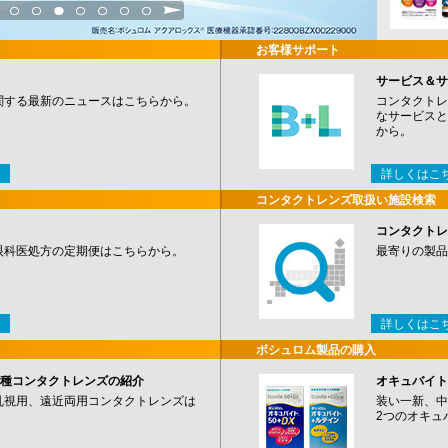
3
4
5
6
7
8
9
お客様サポート
サービス＆サ
関する最新のニュースはこちらから。
コンタクトレ
なサービスと
から。
詳しくはこ
コンタクトレンズ取扱い施設検索
コンタクトレ
眼科医処方の定期便はこちらから。
最寄りの製品
詳しくはこ
ボシュロム製品の購入
など各種コンタクトレンズの紹介
オキュバイト
乱視用、遠近両用コンタクトレンズは
装い一新、中
2つのオキュ