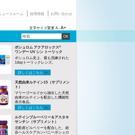
ニュースルーム
採用情報
お問い合わせ
A+
文字サイズ変更
A -
OK
®
ボシュロム アクアロックス
ワンデー UV シン トーリック
ボシュロム史上、最も洗練された
1dayトーリックレンズ。
詳しくはこちら
天然由来ルテイン15（サプリメン
ト）
マリーゴールドから抽出した天然
由来のルテインを配合した機能性
表示食品。
詳しくはこちら
ルテインブルーベリー＆アスタキ
サンチン（サプリメント）
北欧産ビルベリーを配合した、総
合ヘルスケアカンパニーボシュロ