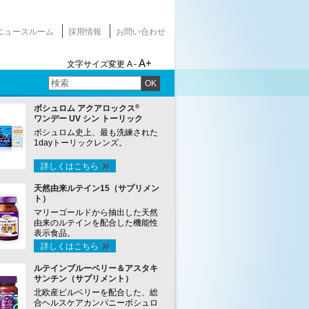
ニュースルーム
採用情報
お問い合わせ
A+
文字サイズ変更
A -
OK
®
ボシュロム アクアロックス
ワンデー UV シン トーリック
ボシュロム史上、最も洗練された
1dayトーリックレンズ。
詳しくはこちら
天然由来ルテイン15（サプリメン
ト）
マリーゴールドから抽出した天然
由来のルテインを配合した機能性
表示食品。
詳しくはこちら
ルテインブルーベリー＆アスタキ
サンチン（サプリメント）
北欧産ビルベリーを配合した、総
合ヘルスケアカンパニーボシュロ