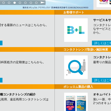
3
4
5
6
7
8
9
お客様サポート
サービス＆サ
関する最新のニュースはこちらから。
コンタクトレ
なサービスと
から。
詳しくはこ
コンタクトレンズ取扱い施設検索
コンタクトレ
眼科医処方の定期便はこちらから。
最寄りの製品
詳しくはこ
ボシュロム製品の購入
など各種コンタクトレンズの紹介
オキュバイト
乱視用、遠近両用コンタクトレンズは
装い一新、中
2つのオキュ