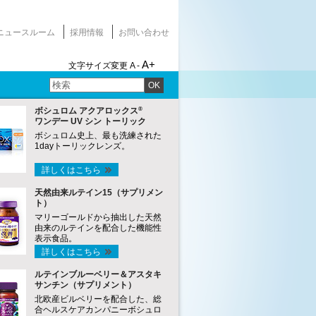
ニュースルーム
採用情報
お問い合わせ
A+
文字サイズ変更
A -
OK
®
ボシュロム アクアロックス
ワンデー UV シン トーリック
ボシュロム史上、最も洗練された
1dayトーリックレンズ。
詳しくはこちら
天然由来ルテイン15（サプリメン
ト）
マリーゴールドから抽出した天然
由来のルテインを配合した機能性
表示食品。
詳しくはこちら
ルテインブルーベリー＆アスタキ
サンチン（サプリメント）
北欧産ビルベリーを配合した、総
合ヘルスケアカンパニーボシュロ