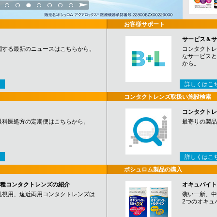
3
4
5
6
7
8
9
お客様サポート
サービス＆サ
関する最新のニュースはこちらから。
コンタクトレ
なサービスと
から。
詳しくはこ
コンタクトレンズ取扱い施設検索
コンタクトレ
眼科医処方の定期便はこちらから。
最寄りの製品
詳しくはこ
ボシュロム製品の購入
など各種コンタクトレンズの紹介
オキュバイト
乱視用、遠近両用コンタクトレンズは
装い一新、中
2つのオキュ