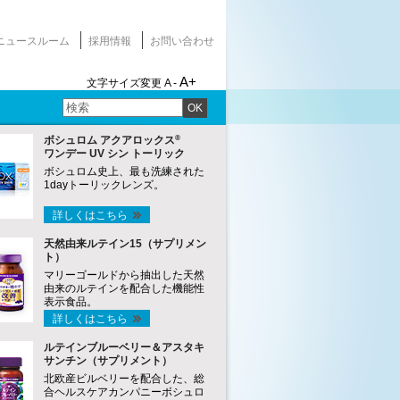
ニュースルーム
採用情報
お問い合わせ
A+
文字サイズ変更
A -
OK
®
ボシュロム アクアロックス
ワンデー UV シン トーリック
ボシュロム史上、最も洗練された
1dayトーリックレンズ。
詳しくはこちら
天然由来ルテイン15（サプリメン
ト）
マリーゴールドから抽出した天然
由来のルテインを配合した機能性
表示食品。
詳しくはこちら
ルテインブルーベリー＆アスタキ
サンチン（サプリメント）
北欧産ビルベリーを配合した、総
合ヘルスケアカンパニーボシュロ