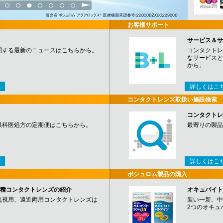
3
4
5
6
7
8
9
お客様サポート
サービス＆サ
関する最新のニュースはこちらから。
コンタクトレ
なサービスと
から。
詳しくはこ
コンタクトレンズ取扱い施設検索
コンタクトレ
眼科医処方の定期便はこちらから。
最寄りの製品
詳しくはこ
ボシュロム製品の購入
など各種コンタクトレンズの紹介
オキュバイト
乱視用、遠近両用コンタクトレンズは
装い一新、中
2つのオキュ