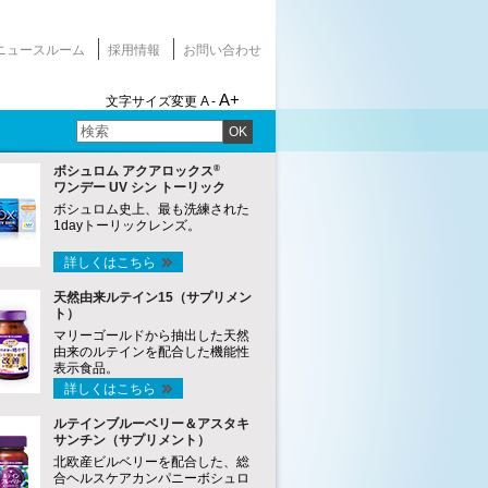
ニュースルーム
採用情報
お問い合わせ
A+
文字サイズ変更
A -
OK
®
ボシュロム アクアロックス
ワンデー UV シン トーリック
ボシュロム史上、最も洗練された
1dayトーリックレンズ。
詳しくはこちら
天然由来ルテイン15（サプリメン
ト）
マリーゴールドから抽出した天然
由来のルテインを配合した機能性
表示食品。
詳しくはこちら
ルテインブルーベリー＆アスタキ
サンチン（サプリメント）
北欧産ビルベリーを配合した、総
合ヘルスケアカンパニーボシュロ