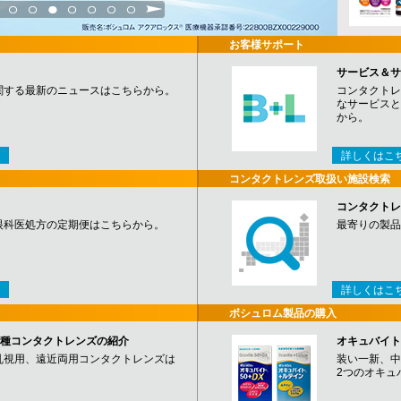
3
4
5
6
7
8
9
お客様サポート
サービス＆サ
関する最新のニュースはこちらから。
コンタクトレ
なサービスと
から。
詳しくはこ
コンタクトレンズ取扱い施設検索
コンタクトレ
眼科医処方の定期便はこちらから。
最寄りの製品
詳しくはこ
ボシュロム製品の購入
など各種コンタクトレンズの紹介
オキュバイト
乱視用、遠近両用コンタクトレンズは
装い一新、中
2つのオキュ